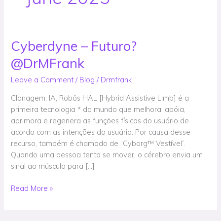
Cyberdyne – Futuro?
Cyberdyne
–
@DrMFrank
Futuro?
@DrMFrank
Leave a Comment
/
Blog
/
Drmfrank
Clonagem, IA, Robôs HAL [Hybrid Assistive Limb] é a
primeira tecnologia * do mundo que melhora, apóia,
aprimora e regenera as funções físicas do usuário de
acordo com as intenções do usuário. Por causa desse
recurso, também é chamado de “Cyborg™ Vestível”.
Quando uma pessoa tenta se mover, o cérebro envia um
sinal ao músculo para […]
Read More »