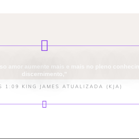
osso amor aumente mais e mais no pleno conheci
discernimento,"
S 1:09 KING JAMES ATUALIZADA (KJA)