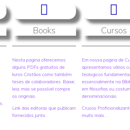
Books
Cursos
Nesta pagina oferecemos
Em nossa pagina de C
alguns PDFs gratuitos de
apresentamos vários c
livros Cristãos como também
teologicos fundament
teses de colaboradores. Baixe,
essencialmente na Bíbl
leia, mas se possível compre
em filosofias ou costu
os originais.
denominacionais.
os
Link das editoras que publicam
Crusos Proficionalizant
fornecidos junto.
muito mais…