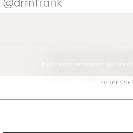
@drmfrank
" E isto peço em oração: que o v
FILIPENSE