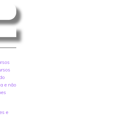
ursos
ursos
ado
ia e não
mes
es e