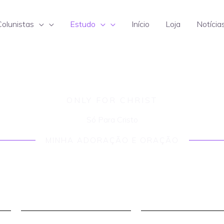
Colunistas
Estudo
Início
Loja
Notícia
ONLY FOR CHRIST
Só Para Cristo
MINHA ADORAÇÃO E ORAÇÃO