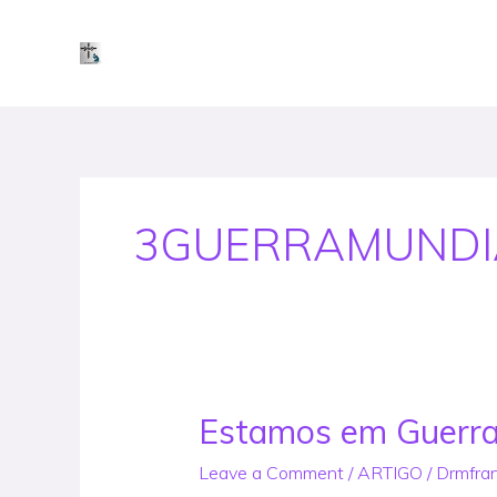
Skip
to
content
3GUERRAMUNDI
Estamos em Guerr
Estamos
em
Leave a Comment
/
ARTIGO
/
Drmfra
Guerra?