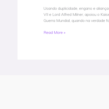
usando
Usando duplicidade, engano e alianças 
o
VII e Lord Alfred Milner, apoiou o Ka
modelo
Guerra Mundial, quando na verdade f
da
Primeira
Read More »
Guerra
Mundial
do
Reino
Unido
para
atrair
a
Rússia
para
a
próxima
grande