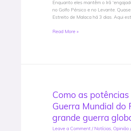
Marinha
Enquanto eles mantêm o Irã “engajado
dos
no Golfo Pérsico e no Levante. Quase
EUA
Estreito de Malaca há 3 dias. Aqui es
implantada
no
Read More »
Oriente
Médio:
Luta
Israel-
Irã
chegando
–
Notícias
Como as potências
Como
as
Guerra Mundial do R
potências
da
grande guerra glo
OTAN
Leave a Comment
/
Notícias
,
Opinião
estão