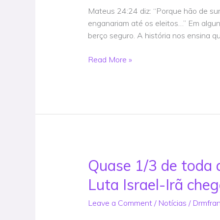
@DrMFrank
Mateus 24:24 diz: “Porque hão de surgi
enganariam até os eleitos…” Em algun
berço seguro. A história nos ensina q
Read More »
Quase 1/3 de toda 
Quase
1/3
Luta Israel-Irã che
de
toda
Leave a Comment
/
Notícias
/
Drmfra
a