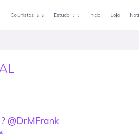
Colunistas
Estudo
Início
Loja
Notí
AL
a? @DrMFrank
nk