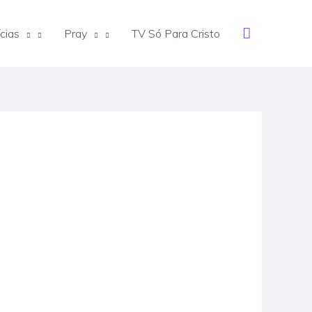
Search
cias
Pray
TV Só Para Cristo