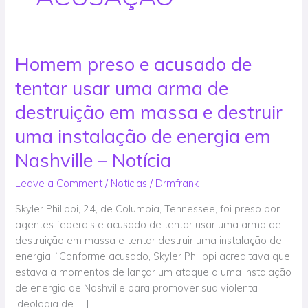
Homem preso e acusado de
Homem
preso
tentar usar uma arma de
e
acusado
destruição em massa e destruir
de
uma instalação de energia em
tentar
usar
Nashville – Notícia
uma
Leave a Comment
/
Notícias
/
Drmfrank
arma
de
Skyler Philippi, 24, de Columbia, Tennessee, foi preso por
destruição
agentes federais e acusado de tentar usar uma arma de
em
destruição em massa e tentar destruir uma instalação de
massa
energia. “Conforme acusado, Skyler Philippi acreditava que
e
estava a momentos de lançar um ataque a uma instalação
destruir
de energia de Nashville para promover sua violenta
uma
ideologia de […]