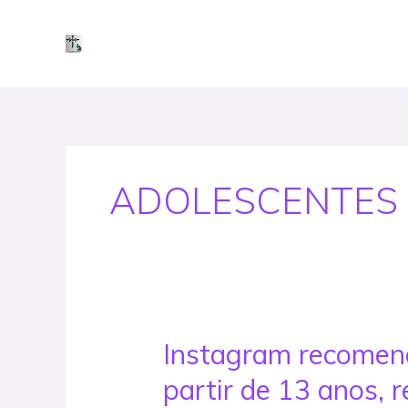
Skip
to
content
ADOLESCENTES
Instagram recomend
Instagram
recomenda
partir de 13 anos, r
vídeos