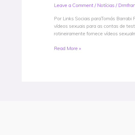
sexuais
Leave a Comment
/
Notícias
/
Drmfra
para
usuários
Por Links Sociais paraTomás Barrabi
adolescentes
vídeos sexuais para as contas de tes
a
rotineiramente fornece vídeos sexual
partir
de
Read More »
13
anos,
revela
relatório
alarmante
–
Notícia