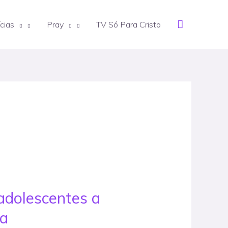
Search
cias
Pray
TV Só Para Cristo
adolescentes a
ia