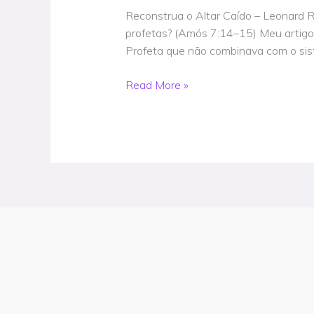
Elias
Reconstrua o Altar Caído – Leonard 
de
profetas? (Amós 7:14–15) Meu artigo 
Deus?
Profeta que não combinava com o sis
Leonard
Rivenhill
Read More »