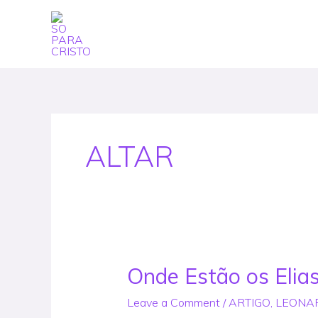
Skip
to
content
ALTAR
Onde Estão os Elias
Onde
Estão
Leave a Comment
/
ARTIGO
,
LEONA
os