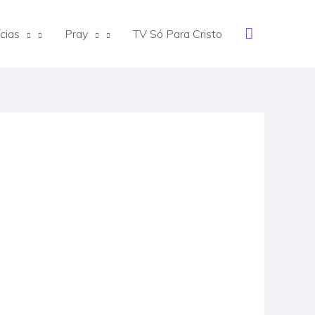
Search
cias
Pray
TV Só Para Cristo