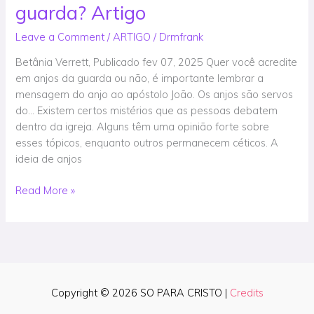
guarda? Artigo
têm
anjos
Leave a Comment
/
ARTIGO
/
Drmfrank
da
Betânia Verrett, Publicado fev 07, 2025 Quer você acredite
guarda?
em anjos da guarda ou não, é importante lembrar a
Artigo
mensagem do anjo ao apóstolo João. Os anjos são servos
do… Existem certos mistérios que as pessoas debatem
dentro da igreja. Alguns têm uma opinião forte sobre
esses tópicos, enquanto outros permanecem céticos. A
ideia de anjos
Read More »
Copyright © 2026
SO PARA CRISTO
|
Credits