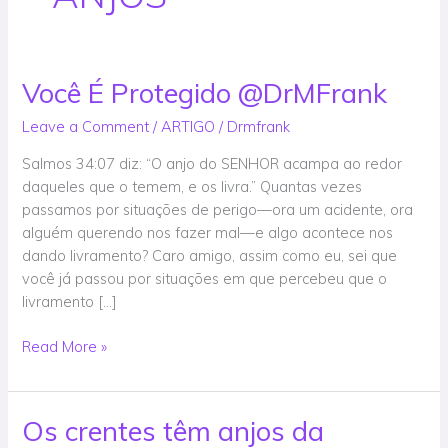
Você É Protegido @DrMFrank
Você
É
Leave a Comment
/
ARTIGO
/
Drmfrank
Protegido
@DrMFrank
Salmos 34:07 diz: “O anjo do SENHOR acampa ao redor
daqueles que o temem, e os livra.” Quantas vezes
passamos por situações de perigo—ora um acidente, ora
alguém querendo nos fazer mal—e algo acontece nos
dando livramento? Caro amigo, assim como eu, sei que
você já passou por situações em que percebeu que o
livramento […]
Read More »
Os crentes têm anjos da
Os
crentes