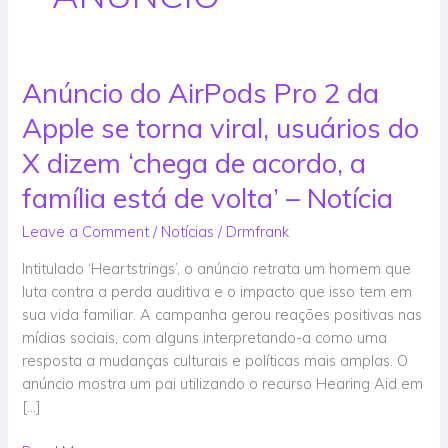
Anúncio do AirPods Pro 2 da
Anúncio
do
Apple se torna viral, usuários do
AirPods
Pro
X dizem ‘chega de acordo, a
2
família está de volta’ – Notícia
da
Apple
Leave a Comment
/
Notícias
/
Drmfrank
se
Intitulado ‘Heartstrings’, o anúncio retrata um homem que
torna
luta contra a perda auditiva e o impacto que isso tem em
viral,
sua vida familiar. A campanha gerou reações positivas nas
usuários
mídias sociais, com alguns interpretando-a como uma
do
resposta a mudanças culturais e políticas mais amplas. O
X
anúncio mostra um pai utilizando o recurso Hearing Aid em
dizem
[…]
‘chega
de