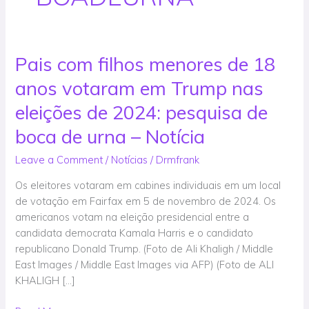
Pais com filhos menores de 18
Pais
com
anos votaram em Trump nas
filhos
menores
eleições de 2024: pesquisa de
de
boca de urna – Notícia
18
anos
Leave a Comment
/
Notícias
/
Drmfrank
votaram
Os eleitores votaram em cabines individuais em um local
em
de votação em Fairfax em 5 de novembro de 2024. Os
Trump
americanos votam na eleição presidencial entre a
nas
candidata democrata Kamala Harris e o candidato
eleições
republicano Donald Trump. (Foto de Ali Khaligh / Middle
de
East Images / Middle East Images via AFP) (Foto de ALI
2024:
KHALIGH […]
pesquisa
de