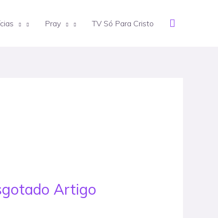
Search
cias
Pray
TV Só Para Cristo
sgotado Artigo