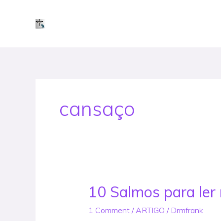
Skip
to
content
cansaço
10 Salmos para ler
10
Salmos
1 Comment
/
ARTIGO
/
Drmfrank
para