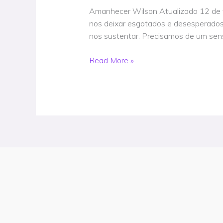
ler
Amanhecer Wilson Atualizado 12 de fe
nos
nos deixar esgotados e desesperados.
dias
nos sustentar. Precisamos de um sens
em
que
Read More »
você
se
sente
esgotado
Artigo