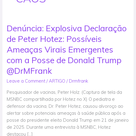
Denúncia: Explosiva Declaração
Denúncia:
Explosiva
de Peter Hotez: Possíveis
Declaração
de
Ameaças Virais Emergentes
Peter
com a Posse de Donald Trump
Hotez:
Possíveis
@DrMFrank
Ameaças
Leave a Comment
/
ARTIGO
/
Drmfrank
Virais
Emergentes
Pesquisador de vacinas, Peter Holz. (Captura de tela da
com
MSNBC compartilhada por Hotez no X) O pediatra e
a
defensor da vacina, Dr. Peter Hotez, causou alvoroço ao
Posse
alertar sobre potenciais ameaças à saúde pública após a
de
posse do presidente eleito Donald Trump em 21 de janeiro
Donald
de 2025. Durante uma entrevista à MSNBC, Hotez
Trump
destacou […]