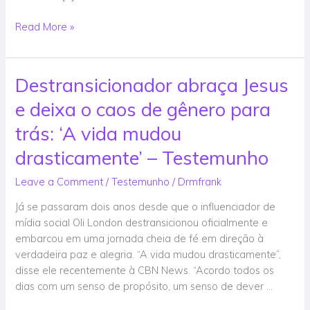
@DrMFrank
Read More »
Destransicionador abraça Jesus
Destransicionador
abraça
e deixa o caos de gênero para
Jesus
e
trás: ‘A vida mudou
deixa
drasticamente’ – Testemunho
o
caos
Leave a Comment
/
Testemunho
/
Drmfrank
de
Já se passaram dois anos desde que o influenciador de
gênero
mídia social Oli London destransicionou oficialmente e
para
embarcou em uma jornada cheia de fé em direção à
trás:
verdadeira paz e alegria. “A vida mudou drasticamente”,
‘A
disse ele recentemente à CBN News. “Acordo todos os
vida
dias com um senso de propósito, um senso de dever …
mudou
drasticamente’