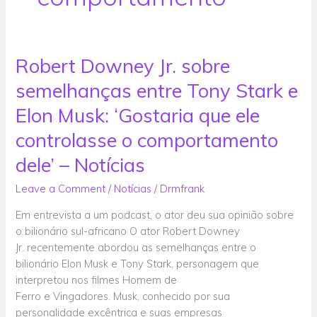
Robert Downey Jr. sobre
Robert
Downey
semelhanças entre Tony Stark e
Jr.
sobre
Elon Musk: ‘Gostaria que ele
semelhanças
controlasse o comportamento
entre
Tony
dele’ – Notícias
Stark
Leave a Comment
/
Notícias
/
Drmfrank
e
Elon
Em entrevista a um podcast, o ator deu sua opinião sobre
Musk:
o bilionário sul-africano O ator Robert Downey
‘Gostaria
Jr. recentemente abordou as semelhanças entre o
que
bilionário Elon Musk e Tony Stark, personagem que
ele
interpretou nos filmes Homem de
controlasse
Ferro e Vingadores. Musk, conhecido por sua
o
personalidade excêntrica e suas empresas