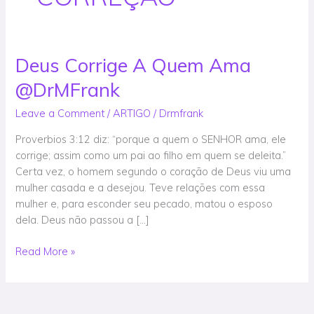
Deus Corrige A Quem Ama
Deus
Corrige
@DrMFrank
A
Quem
Leave a Comment
/
ARTIGO
/
Drmfrank
Ama
Proverbios 3:12 diz: “porque a quem o ­SENHOR ama, ele
@DrMFrank
corrige; assim como um pai ao filho em quem se deleita.”
Certa vez, o homem segundo o coração de Deus viu uma
mulher casada e a desejou. Teve relações com essa
mulher e, para esconder seu pecado, matou o esposo
dela. Deus não passou a […]
Read More »