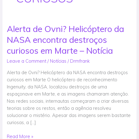
Alerta de Ovni? Helicóptero da
Alerta
de
NASA encontra destroços
Ovni?
Helicóptero
curiosos em Marte – Notícia
da
Leave a Comment
/
Notícias
/
Drmfrank
NASA
encontra
Alerta de Ovni? Helicóptero da NASA encontra destroços
destroços
curiosos em Marte O helicóptero de reconhecimento
curiosos
Ingenuity, da NASA, localizou destroços de uma
em
espaçonave em Marte, e as imagens chamaram atenção.
Marte
Nas redes sociais, internautas começaram a criar diversas
–
teorias sobre os restos, então a agência resolveu
Notícia
solucionar o mistério. Apesar das imagens serem bastante
curiosas, a […]
Read More »