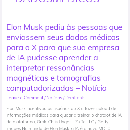
Elon Musk pediu às pessoas que
Elon
Musk
enviassem seus dados médicos
pediu
às
para o X para que sua empresa
pessoas
de IA pudesse aprender a
que
enviassem
interpretar ressonâncias
seus
magnéticas e tomografias
dados
médicos
computadorizadas – Notícia
para
Leave a Comment
/
Notícias
/
Drmfrank
o
X
Elon Musk incentivou os usuários do X a fazer upload de
para
informações médicas para ajudar a treinar o chatbot de IA
que
da plataforma, Grok. Chris Unger – Zuffa LLC / Getty
sua
Images No mundo de Elon Musk, a IA é o novo MD. O