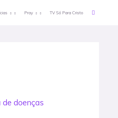
Search
cias
Pray
TV Só Para Cristo
a de doenças