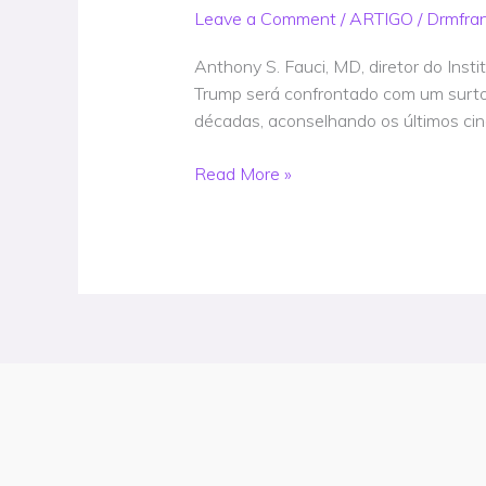
Trump
Leave a Comment
/
ARTIGO
/
Drmfra
enfrentará
surto
Anthony S. Fauci, MD, diretor do Inst
surpresa
Trump será confrontado com um surto 
de
décadas, aconselhando os últimos ci
doenças
infecciosas
Read More »
–
Pandemia