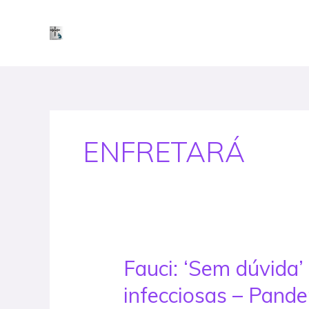
Skip
to
content
ENFRETARÁ
Fauci: ‘Sem dúvida
Fauci:
‘Sem
infecciosas – Pand
dúvida’