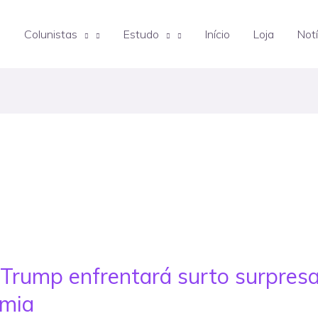
Colunistas
Estudo
Início
Loja
Notí
’ Trump enfrentará surto surpres
emia