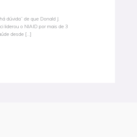
 há dúvida” de que Donald J.
i liderou o NIAID por mais de 3
aúde desde […]