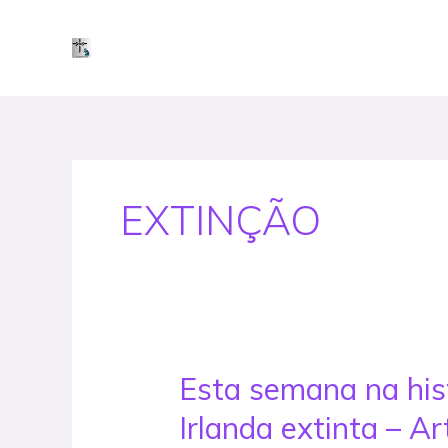
Skip
to
content
EXTINÇÃO
Esta semana na hist
Esta
semana
Irlanda extinta – Ar
na