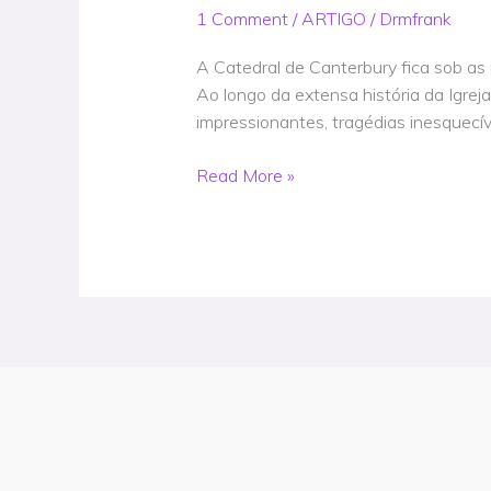
história
1 Comment
/
ARTIGO
/
Drmfrank
cristã:
Thomas
A Catedral de Canterbury fica sob as 
Becket
Ao longo da extensa história da Igre
assassinado,
impressionantes, tragédias inesquecív
Igreja
da
Read More »
Irlanda
extinta
–
Artigo