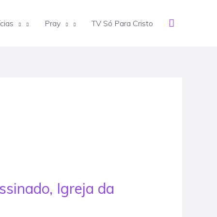
Search
cias
Pray
TV Só Para Cristo
sinado, Igreja da