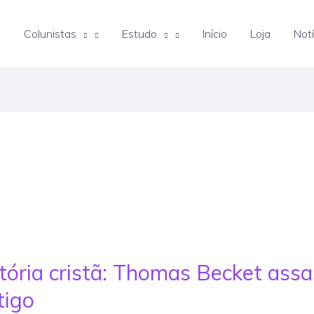
Colunistas
Estudo
Início
Loja
Notí
ória cristã: Thomas Becket assas
tigo