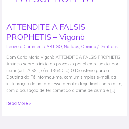
ATTENDITE A FALSIS
ATTENDITE
A
PROPHETIS – Viganò
FALSIS
PROPHETIS
Leave a Comment
/
ARTIGO
,
Notícias
,
Opinião
/
Drmfrank
–
Dom Carlo Maria Viganò ATTENDITE A FALSIS PROPHETIS
Viganò
Anúncio sobre o início do processo penal extrajudicial por
cisma(art. 2º SST; cân. 1364 CIC) O Dicastério para a
Doutrina da Fé informou-me, com um simples e-mail, da
instauração de um processo penal extrajudicial contra mim,
com a acusação de ter cometido o crime de cisma e […]
Read More »