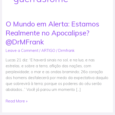
O Mundo em Alerta: Estamos
O
Mundo
Realmente no Apocalipse?
em
Alerta:
@DrMFrank
Estamos
Leave a Comment
/
ARTIGO
/
Drmfrank
Realmente
no
Lucas 21 diz: “E haverá sinais no sol, e na lua, e nas
Apocalipse?
estrelas, e sobre a terra, aflição das nações, com
@DrMFrank
perplexidade; o mar e as ondas bramindo; 26o coração
dos homens desfalecerá por medo da expectativa daquilo
que sobrevirá à terra; porque os poderes do céu serão
abalados…” Você já parou um momento […]
Read More »