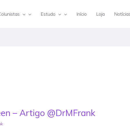
Colunistas
Estudo
Início
Loja
Notícia
een – Artigo @DrMFrank
nk