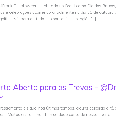
MFrank O Halloween, conhecido no Brasil como Dia das Bruxas,
ras e celebrações ocorrendo anualmente no dia 31 de outubro.
ignifica “véspera de todos os santos” — do inglês […]
rta Aberta para as Trevas – @D
nk
xpressamente diz que, nos últimos tempos, alguns deixarão a fé,
s,” Muitos cristãos não têm se dado conta de nossa guerra con