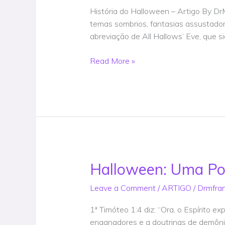
–
História do Halloween – Artigo By Dr
Artigo
temas sombrios, fantasias assustado
@DrMFrank
abreviação de All Hallows’ Eve, que s
Read More »
Halloween: Uma Po
Halloween:
Uma
Leave a Comment
/
ARTIGO
/
Drmfra
Porta
Aberta
1ª Timóteo 1:4 diz: “Ora, o Espírito e
para
enganadores e a doutrinas de demônio