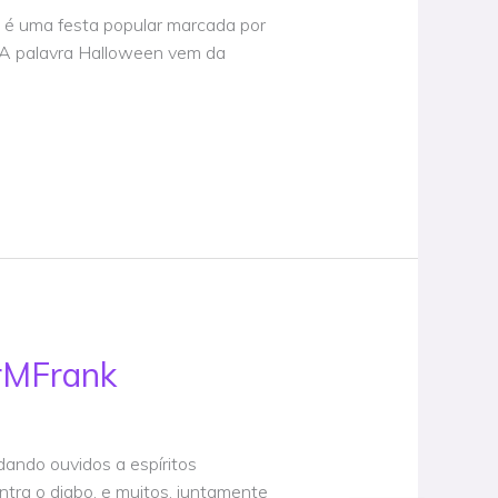
 é uma festa popular marcada por
 A palavra Halloween vem da
rMFrank
 dando ouvidos a espíritos
tra o diabo, e muitos, juntamente