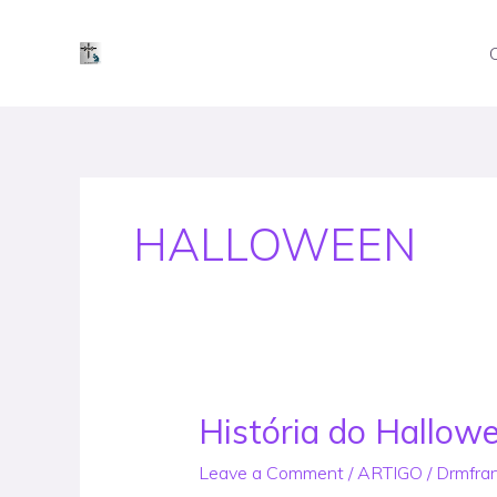
Skip
to
content
HALLOWEEN
História do Hallow
História
do
Leave a Comment
/
ARTIGO
/
Drmfra
Halloween