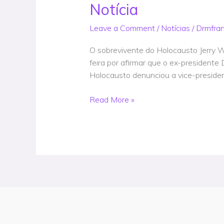
critica
Notícia
Kamala
Leave a Comment
/
Notícias
/
Drmfra
Harris
por
O sobrevivente do Holocausto Jerry W
aumentar
feira por afirmar que o ex-presidente
as
Holocausto denunciou a vice-preside
comparações
Trump-
Read More »
Hitler,
diz
que
ex-
presidente
é
‘um
mensch’
–
Notícia