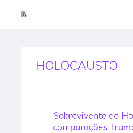
Skip
to
content
HOLOCAUSTO
Sobrevivente do Ho
Sobrevivente
do
comparações Trump-
Holocausto