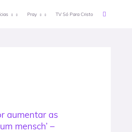
Search
cias
Pray
TV Só Para Cristo
or aumentar as
‘um mensch’ –