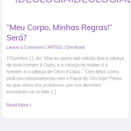
“Meu Corpo, Minhas Regras!”
“Meu
Corpo,
Será?
Minhas
Regras!”
Leave a Comment
/
ARTIGO
/
Drmfrank
Será?
1ªCorintios 11 diz: “Mas eu quero que saibais que a cabeça
de todo homem é Cristo, e a cabeça da mulher é o
homem; e a cabeça de Cristo é Deus…” Caro leitor, como
está seu relacionamento com o Papai do Céu hoje? Penso
eu que vários dos problemas que nos derrotam
encontram-se no fato […]
Read More »