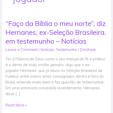
“Faço da Bíblia o meu norte”, diz
“Faço
da
Hernanes, ex-Seleção Brasileira,
Bíblia
o
em testemunho – Notícias
meu
Leave a Comment
/
Notícias
,
Testemunho
/
Drmfrank
norte”,
diz
Ter a Palavra de Deus como o seu manual de fé e prática
Hernanes,
é o dever de todo cristão genuíno, algo que o ex-
ex-
jogador Hernanes, que já atuou na Seleção Brasileira de
Seleção
Futebol, entre outros times consagrados dentro e fora do
Brasileira,
Brasil, entende muito bem e faz questão de testemunhar.
em
Em uma entrevista concedida recentemente, Hernanes
testemunho
disse […]
–
Notícias
Read More »