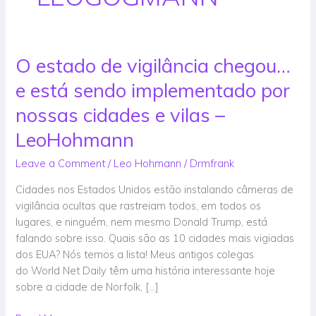
O estado de vigilância chegou…
O
estado
e está sendo implementado por
de
vigilância
nossas cidades e vilas –
chegou…
LeoHohmann
e
está
Leave a Comment
/
Leo Hohmann
/
Drmfrank
sendo
Cidades nos Estados Unidos estão instalando câmeras de
implementado
vigilância ocultas que rastreiam todos, em todos os
por
lugares, e ninguém, nem mesmo Donald Trump, está
nossas
falando sobre isso. Quais são as 10 cidades mais vigiadas
cidades
dos EUA? Nós temos a lista! Meus antigos colegas
e
do World Net Daily têm uma história interessante hoje
vilas
sobre a cidade de Norfolk, […]
–
LeoHohmann