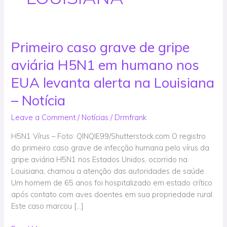
Primeiro caso grave de gripe
Primeiro
caso
aviária H5N1 em humano nos
grave
de
EUA levanta alerta na Louisiana
gripe
– Notícia
aviária
H5N1
Leave a Comment
/
Notícias
/
Drmfrank
em
H5N1 Vírus – Foto: QINQIE99/Shutterstock.com O registro
humano
do primeiro caso grave de infecção humana pelo vírus da
nos
gripe aviária H5N1 nos Estados Unidos, ocorrido na
EUA
Louisiana, chamou a atenção das autoridades de saúde.
levanta
Um homem de 65 anos foi hospitalizado em estado crítico
alerta
após contato com aves doentes em sua propriedade rural.
na
Este caso marcou […]
Louisiana
–