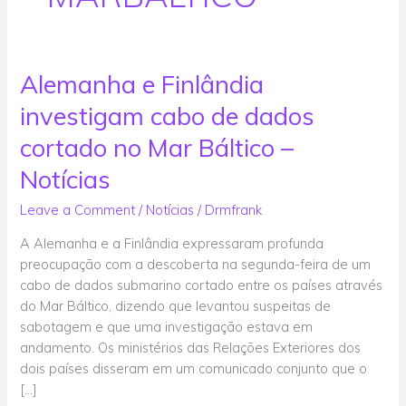
Alemanha e Finlândia
Alemanha
e
investigam cabo de dados
Finlândia
investigam
cortado no Mar Báltico –
cabo
Notícias
de
dados
Leave a Comment
/
Notícias
/
Drmfrank
cortado
A Alemanha e a Finlândia expressaram profunda
no
preocupação com a descoberta na segunda-feira de um
Mar
cabo de dados submarino cortado entre os países através
Báltico
do Mar Báltico, dizendo que levantou suspeitas de
–
sabotagem e que uma investigação estava em
Notícias
andamento. Os ministérios das Relações Exteriores dos
dois países disseram em um comunicado conjunto que o
[…]