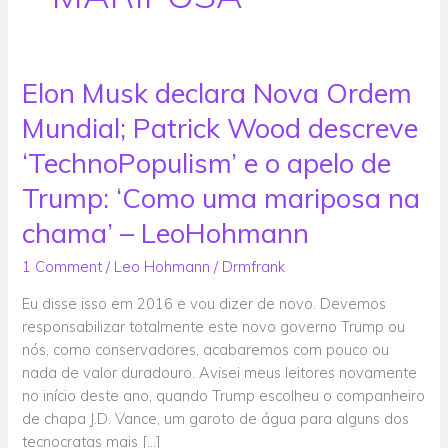
Elon Musk declara Nova Ordem
Elon
Musk
Mundial; Patrick Wood descreve
declara
Nova
‘TechnoPopulism’ e o apelo de
Ordem
Trump: ‘Como uma mariposa na
Mundial;
Patrick
chama’ – LeoHohmann
Wood
1 Comment
/
Leo Hohmann
/
Drmfrank
descreve
‘TechnoPopulism’
Eu disse isso em 2016 e vou dizer de novo. Devemos
e
responsabilizar totalmente este novo governo Trump ou
o
nós, como conservadores, acabaremos com pouco ou
apelo
nada de valor duradouro. Avisei meus leitores novamente
de
no início deste ano, quando Trump escolheu o companheiro
Trump:
de chapa J.D. Vance, um garoto de água para alguns dos
‘Como
tecnocratas mais […]