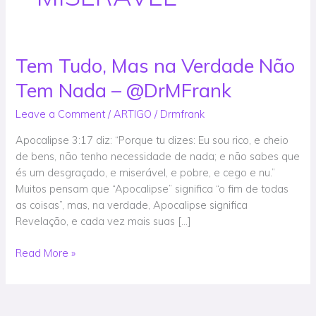
Tem Tudo, Mas na Verdade Não
Tem
Tudo,
Tem Nada – @DrMFrank
Mas
na
Leave a Comment
/
ARTIGO
/
Drmfrank
Verdade
Apocalipse 3:17 diz: “Porque tu dizes: Eu sou rico, e cheio
Não
de bens, não tenho necessidade de nada; e não sabes que
Tem
és um desgraçado, e miserável, e pobre, e cego e nu.”
Nada
Muitos pensam que “Apocalipse” significa “o fim de todas
–
as coisas”, mas, na verdade, Apocalipse significa
@DrMFrank
Revelação, e cada vez mais suas […]
Read More »