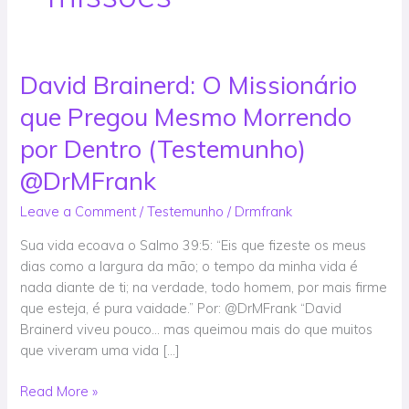
David Brainerd: O Missionário
David
Brainerd:
que Pregou Mesmo Morrendo
O
Missionário
por Dentro (Testemunho)
que
@DrMFrank
Pregou
Mesmo
Leave a Comment
/
Testemunho
/
Drmfrank
Morrendo
Sua vida ecoava o Salmo 39:5: “Eis que fizeste os meus
por
dias como a largura da mão; o tempo da minha vida é
Dentro
nada diante de ti; na verdade, todo homem, por mais firme
(Testemunho)
que esteja, é pura vaidade.” Por: @DrMFrank “David
@DrMFrank
Brainerd viveu pouco… mas queimou mais do que muitos
que viveram uma vida […]
Read More »