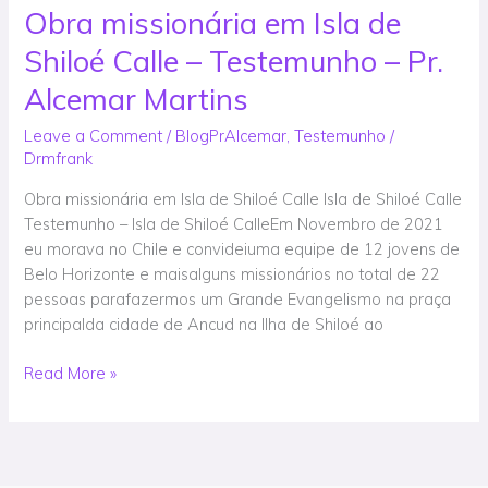
Obra missionária em Isla de
Obra
missionária
Shiloé Calle – Testemunho – Pr.
em
Isla
Alcemar Martins
de
Leave a Comment
/
BlogPrAlcemar
,
Testemunho
/
Shiloé
Drmfrank
Calle
–
Obra missionária em Isla de Shiloé Calle Isla de Shiloé Calle
Testemunho
Testemunho – Isla de Shiloé CalleEm Novembro de 2021
–
eu morava no Chile e convideiuma equipe de 12 jovens de
Pr.
Belo Horizonte e maisalguns missionários no total de 22
Alcemar
pessoas parafazermos um Grande Evangelismo na praça
Martins
principalda cidade de Ancud na Ilha de Shiloé ao
Read More »