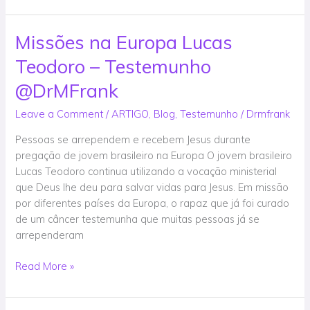
Missões na Europa Lucas
Missões
na
Teodoro – Testemunho
Europa
Lucas
@DrMFrank
Teodoro
Leave a Comment
/
ARTIGO
,
Blog
,
Testemunho
/
Drmfrank
–
Testemunho
Pessoas se arrependem e recebem Jesus durante
@DrMFrank
pregação de jovem brasileiro na Europa O jovem brasileiro
Lucas Teodoro continua utilizando a vocação ministerial
que Deus lhe deu para salvar vidas para Jesus. Em missão
por diferentes países da Europa, o rapaz que já foi curado
de um câncer testemunha que muitas pessoas já se
arrependeram
Read More »