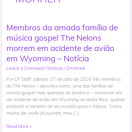
Membros da amada família de
Membros
da
música gospel The Nelons
amada
família
morrem em acidente de avião
de
em Wyoming – Notícia
música
gospel
Leave a Comment
/
Notícias
/
Drmfrank
The
Por CP Staff, sábado, 27 de julho de 2024 Três membros
Nelons
do The Nelons – descritos como “uma das famílias de
morrem
música gospel mais queridas da América” – morreram em
em
um acidente de avião em Wyoming na sexta-feira, quando
acidente
estavam a caminho de um cruzeiro para o Alasca. “Como
de
muitos de vocês já ouviram, meu […]
avião
em
Read More »
Wyoming