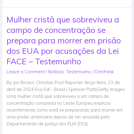
–
Notícia
Mulher cristã que sobreviveu a
Mulher
cristã
campo de concentração se
que
sobreviveu
prepara para morrer em prisão
a
dos EUA por acusações da Lei
campo
de
FACE – Testemunho
concentração
Leave a Comment
/
Notícias
,
Testemunho
/
Drmfrank
se
prepara
By Jon Brown, Christian Post Reporter terça-feira, 23 de
para
abril de 2024 Eva Edl – Brasil | Spencer Platt/Getty Images
morrer
Uma mulher cristã que sobreviveu a um campo de
em
concentração comunista no Leste Europeu explicou
prisão
recentemente como está se preparando para morrer em
dos
uma prisão americana depois de ser acusada pelo
EUA
Departamento de Justiça dos EUA (DOJ)
por