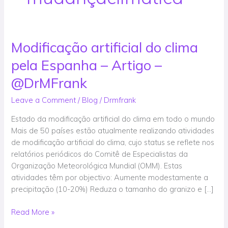
Modificação artificial do clima
Modificação
artificial
pela Espanha – Artigo –
do
clima
@DrMFrank
pela
Leave a Comment
/
Blog
/
Drmfrank
Espanha
–
Estado da modificação artificial do clima em todo o mundo
Artigo
Mais de 50 países estão atualmente realizando atividades
–
de modificação artificial do clima, cujo status se reflete nos
@DrMFrank
relatórios periódicos do Comitê de Especialistas da
Organização Meteorológica Mundial (OMM). Estas
atividades têm por objectivo: Aumente modestamente a
precipitação (10-20%) Reduza o tamanho do granizo e […]
Read More »