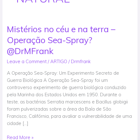
Mistérios no céu e na terra –
Mistérios
no
Operação Sea-Spray?
céu
e
@DrMFrank
na
Leave a Comment
/
ARTIGO
/
Drmfrank
terra
–
A Operação Sea-Spray: Um Experimento Secreto de
Operação
Guerra Biológica A Operação Sea-Spray foi um
Sea-
controverso experimento de guerra biológica conduzido
Spray?
pela Marinha dos Estados Unidos em 1950. Durante o
@DrMFrank
teste, as bactérias Serratia marcescens e Bacillus globigii
foram pulverizadas sobre a área da Baía de São
Francisco, Califórnia, para avaliar a vulnerabilidade de uma
cidade […]
Read More »