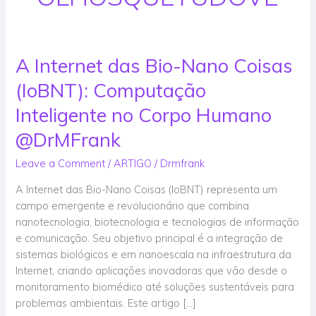
A Internet das Bio-Nano Coisas
A
Internet
(IoBNT): Computação
das
Bio-
Inteligente no Corpo Humano
Nano
@DrMFrank
Coisas
(IoBNT):
Leave a Comment
/
ARTIGO
/
Drmfrank
Computação
A Internet das Bio-Nano Coisas (IoBNT) representa um
Inteligente
campo emergente e revolucionário que combina
no
nanotecnologia, biotecnologia e tecnologias de informação
Corpo
e comunicação. Seu objetivo principal é a integração de
Humano
sistemas biológicos e em nanoescala na infraestrutura da
@DrMFrank
Internet, criando aplicações inovadoras que vão desde o
monitoramento biomédico até soluções sustentáveis para
problemas ambientais. Este artigo […]