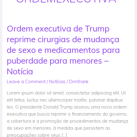
Ordem executiva de Trump
Ordem
executiva
reprime cirurgias de mudança
de
Trump
de sexo e medicamentos para
reprime
puberdade para menores –
cirurgias
de
Notícia
mudança
Leave a Comment
/
Notícias
/
Drmfrank
de
sexo
Lorem ipsum dolor sit amet, consectetur adipiscing elit. Ut
e
elit tellus, luctus nec ullamcorper mattis, pulvinar dapibus
medicamentos
leo. O presidente Donald Trump assinou uma nova ordem
para
executiva que busca reprimir o financiamento do governo,
puberdade
a cobertura e a promoção de procedimentos de mudança
para
de sexo em menores, à medida que persistem as
menores
preocupações sobre seus […]