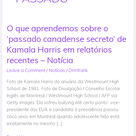
O que aprendemos sobre o
O
que
‘passado canadense secreto’ de
aprendemos
sobre
Kamala Harris em relatórios
o
recentes – Notícia
‘passado
canadense
Leave a Comment
/
Notícias
/
Drmfrank
secreto’
Foto de Kamala Harris do anuário da Westmount High
de
School de 1981. Foto de Divulgação / Conselho Escolar
Kamala
Inglês de Montreal / Westmount High School / AFP via
Harris
Getty Images ‘Ela sofreu bullying até certo ponto’: vice-
em
presidente dos EUA e candidata à presidência passou
relatórios
cinco anos em Montreal quando adolescente Não está
recentes
exatamente no mesmo […]
–
Notícia