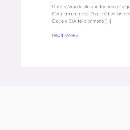
Larry
Ontem, Vox de alguma forma conseguiu 
Ellison
CIA nem uma vez. O que é bastante s
começou
E que a CIA foi o primeiro […]
como
um
Read More »
projeto
da
CIA