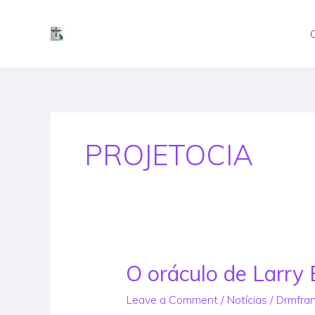
Skip
to
content
PROJETOCIA
O oráculo de Larry
O
oráculo
Leave a Comment
/
Notícias
/
Drmfra
de