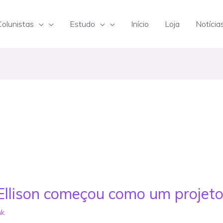
Colunistas
Estudo
Início
Loja
Notícia
 Ellison começou como um projet
nk