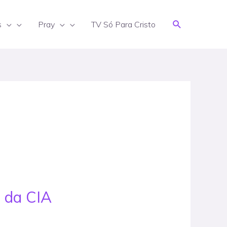
Search
s
Pray
TV Só Para Cristo
o da CIA