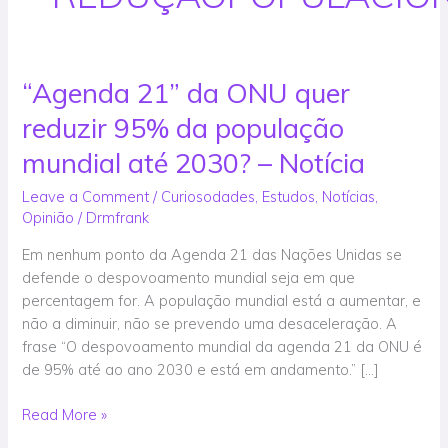
“Agenda 21” da ONU quer
“Agenda
21”
reduzir 95% da população
da
ONU
mundial até 2030? – Notícia
quer
Leave a Comment
/
Curiosodades
,
Estudos
,
Notícias
,
reduzir
Opinião
/
Drmfrank
95%
da
Em nenhum ponto da Agenda 21 das Nações Unidas se
população
defende o despovoamento mundial seja em que
mundial
percentagem for. A população mundial está a aumentar, e
até 2030?
não a diminuir, não se prevendo uma desaceleração. A
–
frase “O despovoamento mundial da agenda 21 da ONU é
Notícia
de 95% até ao ano 2030 e está em andamento.” […]
Read More »