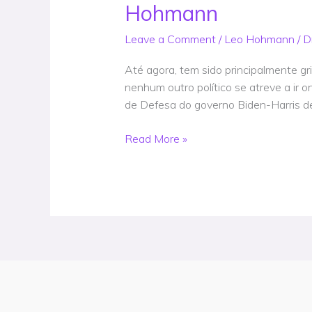
torna
Hohmann
a
Leave a Comment
/
Leo Hohmann
/
D
primeira
grande
Até agora, tem sido principalmente gr
voz
nenhum outro político se atreve a ir
política
de Defesa do governo Biden-Harris de 
da
América
Read More »
a
condenar
a
sinistra
Diretiva
Federal
5240.01
do
regime
de