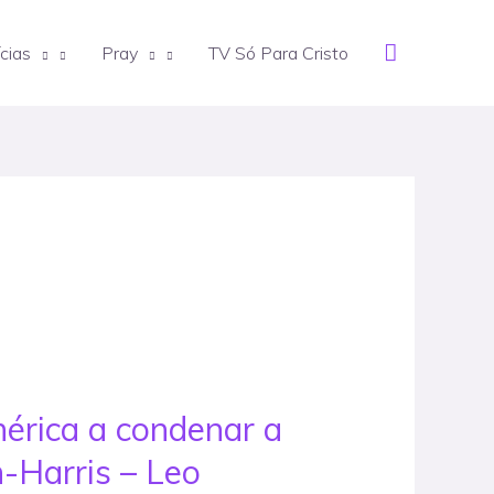
Search
cias
Pray
TV Só Para Cristo
mérica a condenar a
n-Harris – Leo