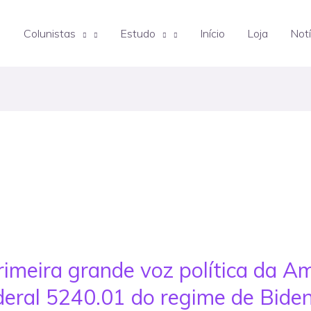
Colunistas
Estudo
Início
Loja
Notí
primeira grande voz política da A
ederal 5240.01 do regime de Bide