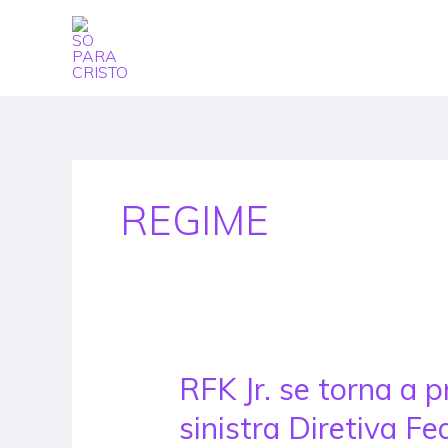
Skip
to
content
REGIME
RFK Jr. se torna a 
RFK
Jr.
sinistra Diretiva F
se