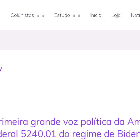
Colunistas
Estudo
Início
Loja
Notí
y
primeira grande voz política da A
ederal 5240.01 do regime de Bide