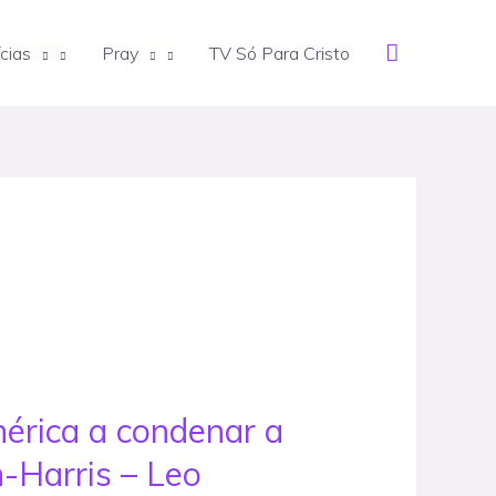
Search
cias
Pray
TV Só Para Cristo
mérica a condenar a
n-Harris – Leo