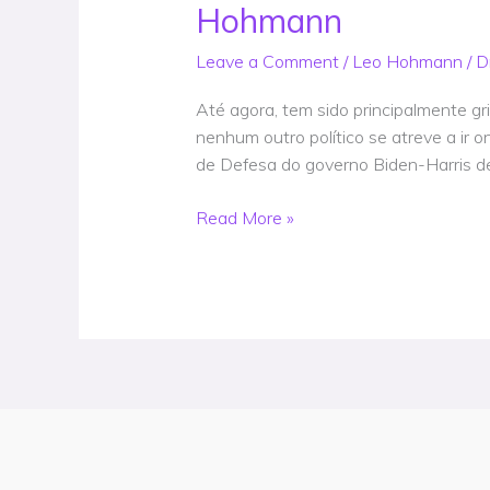
torna
Hohmann
a
Leave a Comment
/
Leo Hohmann
/
D
primeira
grande
Até agora, tem sido principalmente gr
voz
nenhum outro político se atreve a ir
política
de Defesa do governo Biden-Harris de 
da
América
Read More »
a
condenar
a
sinistra
Diretiva
Federal
5240.01
do
regime
de