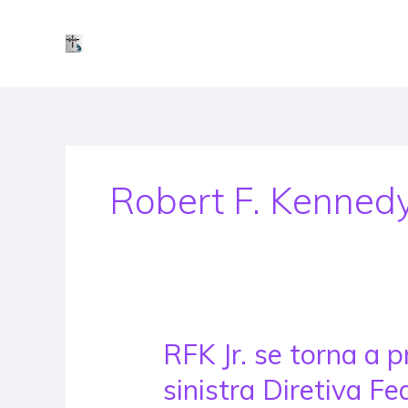
Skip
to
content
Robert F. Kenned
RFK Jr. se torna a 
RFK
Jr.
sinistra Diretiva F
se