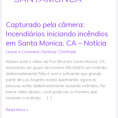
Capturado pela câmera:
Capturado
pela
Incendiários iniciando incêndios
câmera:
Incendiários
em Santa Monica, CA – Notícia
iniciando
Leave a Comment
/
Notícias
/
Drmfrank
incêndios
em
Abaixo está o vídeo da Pico Blvd em Santa Monica, CA,
Santa
mostrando um grupo de homens INICIANDO um incêndio
Monica,
deliberadamente! Não é ruim o suficiente que grande
CA
parte de Los Angeles esteja queimando, agora as
–
pessoas estão deliberadamente iniciando incêndios. No
Notícia
breve vídeo abaixo, você pode ver os homens que
iniciaram o incêndio: […]
Read More »