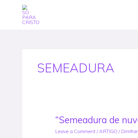
Skip
to
content
SEMEADURA
“Semeadura de nuven
“Semeadura
de
Leave a Comment
/
ARTIGO
/
Drmfra
nuvens”: