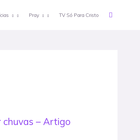
Search
cias
Pray
TV Só Para Cristo
r chuvas – Artigo