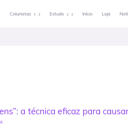
Colunistas
Estudo
Início
Loja
Notí
s”: a técnica eficaz para causa
nk