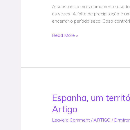
a
A substância mais comumente usada p
técnica
às vezes A falta de precipitação é um
eficaz
encerrar o período seca. Caso contrá
para
causar
Read More »
chuvas
–
Artigo
Espanha, um territ
Espanha,
um
Artigo
território
de
Leave a Comment
/
ARTIGO
/
Drmfra
experimentos