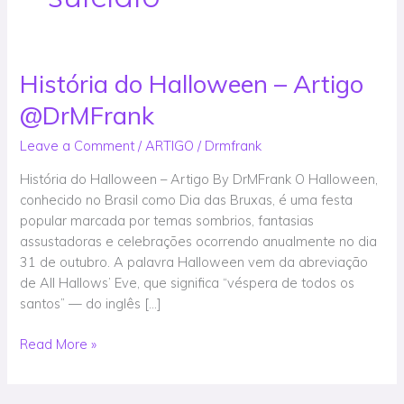
História do Halloween – Artigo
História
do
@DrMFrank
Halloween
–
Leave a Comment
/
ARTIGO
/
Drmfrank
Artigo
História do Halloween – Artigo By DrMFrank O Halloween,
@DrMFrank
conhecido no Brasil como Dia das Bruxas, é uma festa
popular marcada por temas sombrios, fantasias
assustadoras e celebrações ocorrendo anualmente no dia
31 de outubro. A palavra Halloween vem da abreviação
de All Hallows’ Eve, que significa “véspera de todos os
santos” — do inglês […]
Read More »