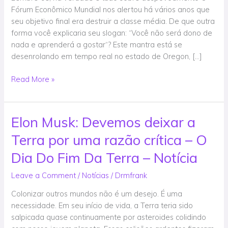
espalhando
Fórum Econômico Mundial nos alertou há vários anos que
nos
seu objetivo final era destruir a classe média. De que outra
EUA
forma você explicaria seu slogan: “Você não será dono de
por
nada e aprenderá a gostar“? Este mantra está se
meio
desenrolando em tempo real no estado de Oregon, […]
de
restrições
Read More »
de
uso
da
Elon Musk: Devemos deixar a
Elon
terra,
Musk:
geoengenharia
Terra por uma razão crítica – O
Devemos
e
deixar
Dia Do Fim Da Terra – Notícia
ondas
a
de
Leave a Comment
/
Notícias
/
Drmfrank
Terra
propaganda
por
–
Colonizar outros mundos não é um desejo. É uma
uma
Opinião
necessidade. Em seu início de vida, a Terra teria sido
razão
–
salpicada quase continuamente por asteroides colidindo
crítica
Notícias