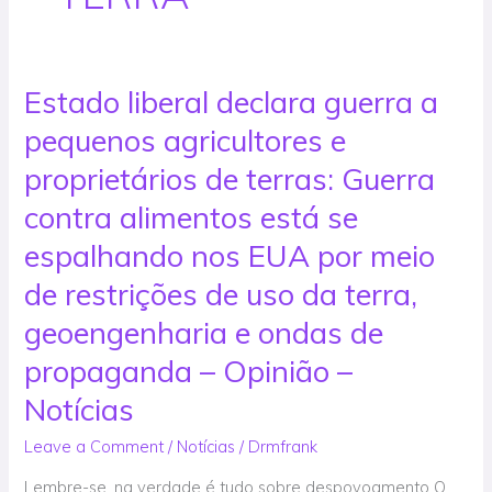
Estado liberal declara guerra a
Estado
liberal
pequenos agricultores e
declara
guerra
proprietários de terras: Guerra
a
contra alimentos está se
pequenos
agricultores
espalhando nos EUA por meio
e
de restrições de uso da terra,
proprietários
de
geoengenharia e ondas de
terras:
propaganda – Opinião –
Guerra
contra
Notícias
alimentos
Leave a Comment
/
Notícias
/
Drmfrank
está
se
Lembre-se, na verdade é tudo sobre despovoamento O