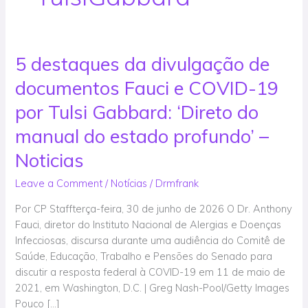
5 destaques da divulgação de
5
destaques
documentos Fauci e COVID-19
da
divulgação
por Tulsi Gabbard: ‘Direto do
de
manual do estado profundo’ –
documentos
Fauci
Noticias
e
Leave a Comment
/
Notícias
/
Drmfrank
COVID-
19
Por CP Staffterça-feira, 30 de junho de 2026 O Dr. Anthony
por
Fauci, diretor do Instituto Nacional de Alergias e Doenças
Tulsi
Infecciosas, discursa durante uma audiência do Comitê de
Gabbard:
Saúde, Educação, Trabalho e Pensões do Senado para
‘Direto
discutir a resposta federal à COVID-19 em 11 de maio de
do
2021, em Washington, D.C. | Greg Nash-Pool/Getty Images
manual
Pouco […]