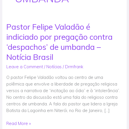
Pastor Felipe Valadão é
Pastor
Felipe
indiciado por pregação contra
Valadão
é
‘despachos’ de umbanda –
indiciado
Notícia Brasil
por
pregação
Leave a Comment
/
Notícias
/
Drmfrank
contra
O pastor Felipe Valadão voltou ao centro de uma
‘despachos’
polêmica que envolve a liberdade de pregação religiosa
de
versos a narrativa de “incitação ao ódio” e à “intolerância”.
umbanda
No centro da discussão está uma fala do religioso contra
–
centros de umbanda. A fala do pastor que lidera a Igreja
Notícia
Batista da Lagoinha em Niterói, no Rio de Janeiro, […]
Brasil
Read More »