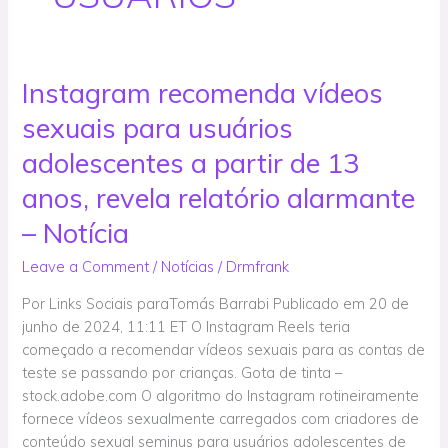
Instagram recomenda vídeos
Instagram
recomenda
sexuais para usuários
vídeos
sexuais
adolescentes a partir de 13
para
anos, revela relatório alarmante
usuários
adolescentes
– Notícia
a
Leave a Comment
/
Notícias
/
Drmfrank
partir
de
Por Links Sociais paraTomás Barrabi Publicado em 20 de
13
junho de 2024, 11:11 ET O Instagram Reels teria
anos,
começado a recomendar vídeos sexuais para as contas de
revela
teste se passando por crianças. Gota de tinta –
relatório
stock.adobe.com O algoritmo do Instagram rotineiramente
alarmante
fornece vídeos sexualmente carregados com criadores de
–
conteúdo sexual seminus para usuários adolescentes de