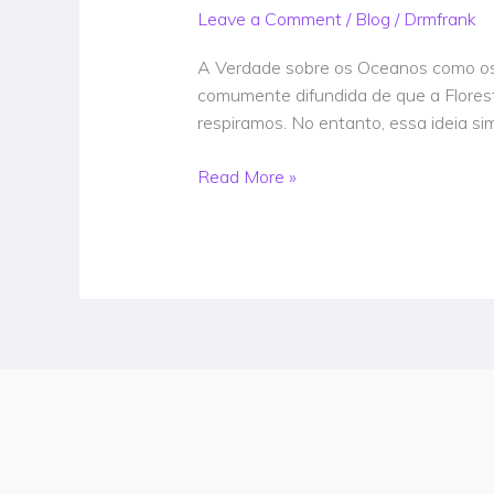
os
Leave a Comment
/
Blog
/
Drmfrank
Oceanos
como
A Verdade sobre os Oceanos como os
os
comumente difundida de que a Flores
pulmões
respiramos. No entanto, essa ideia si
do
mundo
Read More »
e
os
interesses
nada
ocultos
na
Amazônia
–
Artigo
@drmfrank