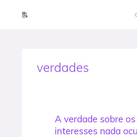
Skip
to
content
verdades
A verdade sobre o
A
verdade
interesses nada oc
sobre