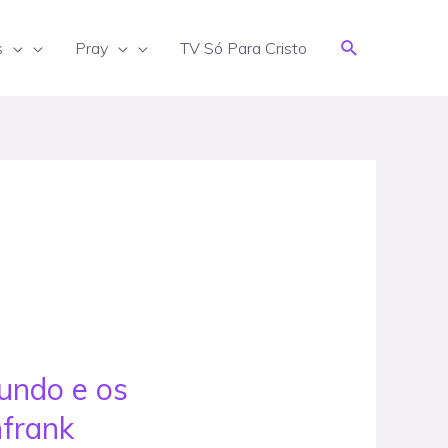
Search
s
Pray
TV Só Para Cristo
undo e os
mfrank