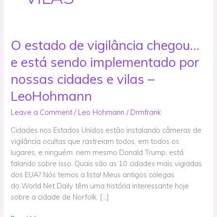
O estado de vigilância chegou…
O
estado
e está sendo implementado por
de
vigilância
nossas cidades e vilas –
chegou…
LeoHohmann
e
está
Leave a Comment
/
Leo Hohmann
/
Drmfrank
sendo
Cidades nos Estados Unidos estão instalando câmeras de
implementado
vigilância ocultas que rastreiam todos, em todos os
por
lugares, e ninguém, nem mesmo Donald Trump, está
nossas
falando sobre isso. Quais são as 10 cidades mais vigiadas
cidades
dos EUA? Nós temos a lista! Meus antigos colegas
e
do World Net Daily têm uma história interessante hoje
vilas
sobre a cidade de Norfolk, […]
–
LeoHohmann