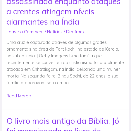
assassinada enquanto ataques
brutalmente
assassinada
a crentes atingem níveis
enquanto
alarmantes na Índia
ataques
a
Leave a Comment
/
Notícias
/
Drmfrank
crentes
Uma cruz é capturada através de algumas grades
atingem
ornamentais na área de Fort Kochi, no estado de Kerala,
níveis
no sul da Índia. | Getty Imagens Uma família que
alarmantes
recentemente se converteu ao cristianismo foi brutalmente
na
atacada em Chhattisgarh, na Índia, deixando uma mulher
Índia
morta. Na segunda-feira, Bindu Sodhi, de 22 anos, e sua
família preparavam seu campo
Read More »
O livro mais antigo da Bíblia, Jó
O
livro
foi mencionado no livro de