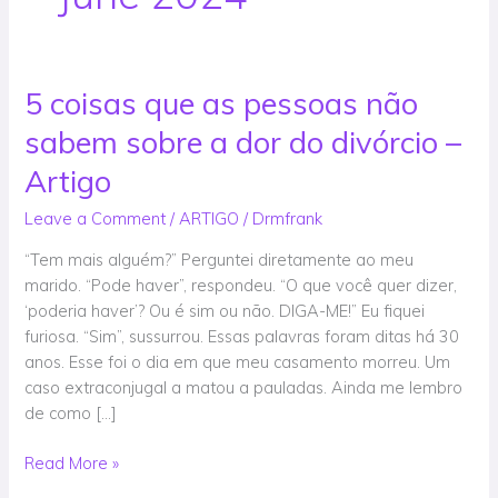
5 coisas que as pessoas não
5
coisas
sabem sobre a dor do divórcio –
que
as
Artigo
pessoas
Leave a Comment
/
ARTIGO
/
Drmfrank
não
sabem
“Tem mais alguém?” Perguntei diretamente ao meu
sobre
marido. “Pode haver”, respondeu. “O que você quer dizer,
a
‘poderia haver’? Ou é sim ou não. DIGA-ME!” Eu fiquei
dor
furiosa. “Sim”, sussurrou. Essas palavras foram ditas há 30
do
anos. Esse foi o dia em que meu casamento morreu. Um
divórcio
caso extraconjugal a matou a pauladas. Ainda me lembro
–
de como […]
Artigo
Read More »