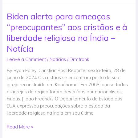
Biden alerta para ameaças
Biden
alerta
“preocupantes” aos cristãos e à
para
ameaças
liberdade religiosa na Índia –
“preocupantes”
Notícia
aos
cristãos
Leave a Comment
/
Notícias
/
Drmfrank
e
By Ryan Foley, Christian Post Reporter sexta-feira, 28 de
à
junho de 2024 Os cristãos se encontram perto de sua
liberdade
igreja reconstruída em Kandhamal. Em 2008, quase todas
religiosa
as igrejas da região foram destruídas por nacionalistas
na
hindus. | João Fredricks O Departamento de Estado dos
Índia
EUA expressou preocupações sobre o estado da
–
liberdade religiosa na Índia em seu último
Notícia
Read More »