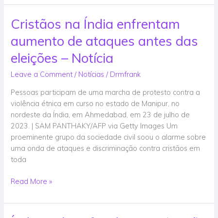
Cristãos na Índia enfrentam
Cristãos
na
aumento de ataques antes das
Índia
enfrentam
eleições – Notícia
aumento
Leave a Comment
/
Notícias
/
Drmfrank
de
ataques
Pessoas participam de uma marcha de protesto contra a
antes
violência étnica em curso no estado de Manipur, no
das
nordeste da Índia, em Ahmedabad, em 23 de julho de
eleições
2023. | SAM PANTHAKY/AFP via Getty Images Um
–
proeminente grupo da sociedade civil soou o alarme sobre
Notícia
uma onda de ataques e discriminação contra cristãos em
toda
Read More »