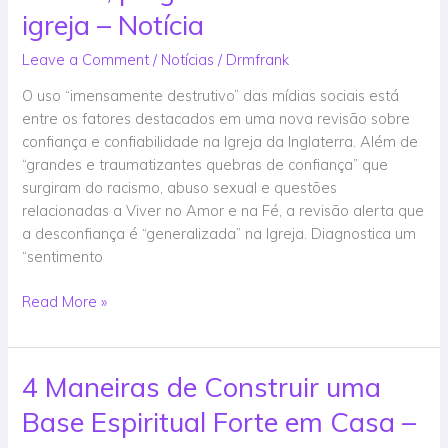
se
igreja – Notícia
lesse
suas
Leave a Comment
/
Notícias
/
Drmfrank
postagens
O uso “imensamente destrutivo” das mídias sociais está
nas
entre os fatores destacados em uma nova revisão sobre
redes
confiança e confiabilidade na Igreja da Inglaterra. Além de
sociais,
“grandes e traumatizantes quebras de confiança” que
pergunta
surgiram do racismo, abuso sexual e questões
a
relacionadas a Viver no Amor e na Fé, a revisão alerta que
revisão
a desconfiança é “generalizada” na Igreja. Diagnostica um
da
“sentimento
igreja
–
Read More »
Notícia
4 Maneiras de Construir uma
4
Maneiras
Base Espiritual Forte em Casa –
de