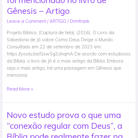
mais
antigo
Gênesis – Artigo
da
Leave a Comment
/
ARTIGO
/
Drmfrank
Bíblia,
Jó
Projeto Bíblico. (Captura de tela). (2016). O Livro da
foi
Sabedoria de Jó sobre Como Deus Dirige o Mundo,
mencionado
Consultado em 22 de setembro de 2023 em:
no
https://youtu.be/GswSg2ohqmA De acordo com estudiosos
livro
da Bíblia, o livro de Jó é o mais antigo da Bíblia. Embora
de
seja o mais antigo, há uma passagem em Gênesis que
Gênesis
menciona
–
Artigo
Read More »
Novo estudo prova o que uma
Novo
estudo
“conexão regular com Deus”, a
prova
o
Bíblia pode realmente fazer na