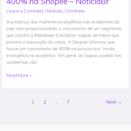
400% na Shopee – NotíciaBr
por
roupas
Leave a Comment
/
Notícias
/
Drmfrank
que
A presença das mulheres evangélicas nas academias do
não
país vem proporcionando o crescimento de um segmento
exponham
que mostra a fidelidade à doutrina: roupas de treino que
o
previna a exposição do corpo. A Shopee informou que
corpo
houve um crescimento de 400% na procura por “moda
crescem
evangélica na academia”. Em geral, as roupas usadas nas
400%
academias são
na
Shopee
Read More »
–
NotíciaBr
1
2
…
7
Next
→