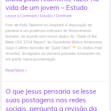
que
vida de um jovem – Estudo
uma
“conexão
Leave a Comment
/
Estudos
/
Drmfrank
regular
Foto de Kelly Sikkema no Unsplash A disposição de
com
perdoar é um poderoso indicador do florescimento
Deus”,
humano, de acordo com novos dados do “State of the
a
Bible USA 2024 Report” da Sociedade Bíblica Americana.
Bíblia
Ouça o último episódio de “Quick Start”
Os dados mais
pode
recentes, divulgados na semana passada, basearam-se,
realmente
em parte, numa proclamação
fazer
na
Read More »
vida
de
um
jovem
O que Jesus pensaria se lesse
O
–
que
suas postagens nas redes
Estudo
Jesus
pensaria
sociais, pergunta a revisão da