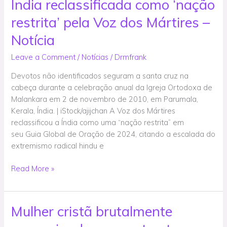
Índia reclassificada como ‘nação
Índia
reclassificada
restrita’ pela Voz dos Mártires –
como
‘nação
Notícia
restrita’
Leave a Comment
/
Notícias
/
Drmfrank
pela
Voz
Devotos não identificados seguram a santa cruz na
dos
cabeça durante a celebração anual da Igreja Ortodoxa de
Mártires
Malankara em 2 de novembro de 2010, em Parumala,
–
Kerala, Índia. | iStock/ajijchan A Voz dos Mártires
Notícia
reclassificou a Índia como uma “nação restrita” em
seu Guia Global de Oração de 2024, citando a escalada do
extremismo radical hindu e
Read More »
Mulher cristã brutalmente
Mulher
cristã