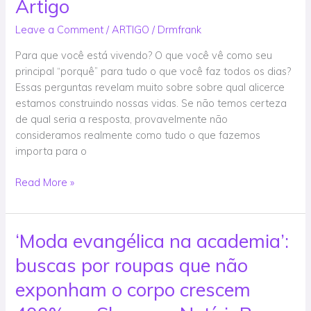
Construir
Artigo
uma
Leave a Comment
/
ARTIGO
/
Drmfrank
Base
Espiritual
Para que você está vivendo? O que você vê como seu
Forte
principal “porquê” para tudo o que você faz todos os dias?
em
Essas perguntas revelam muito sobre sobre qual alicerce
Casa
estamos construindo nossas vidas. Se não temos certeza
–
de qual seria a resposta, provavelmente não
Artigo
consideramos realmente como tudo o que fazemos
importa para o
Read More »
‘Moda evangélica na academia’:
‘Moda
evangélica
buscas por roupas que não
na
academia’:
exponham o corpo crescem
buscas