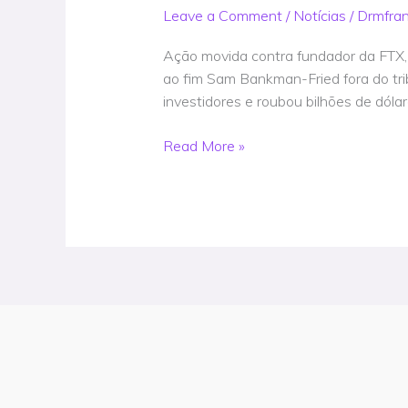
comprar
Leave a Comment
/
Notícias
/
Drmfra
Nauru
e
Ação movida contra fundador da FTX,
construir
ao fim Sam Bankman-Fried fora do tr
bunker
investidores e roubou bilhões de dól
apocalíptico
–
Read More »
ação
judicial
–
Notícia