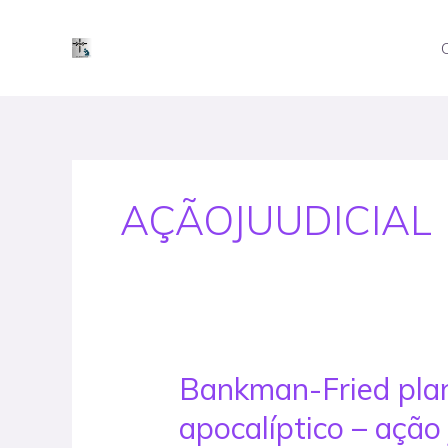
Skip
to
content
AÇÃOJUUDICIAL
Bankman-Fried plan
Bankman-
Fried
apocalíptico – ação 
planejava