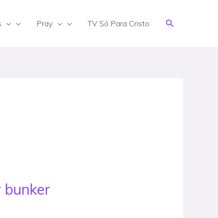
Search
s
Pray
TV Só Para Cristo
r bunker